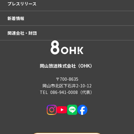
プレスリリース
OHKまちなかスタジオ「ミルン」
haremachi TV
岡山放送番組基準
情報アクセシビリティ推進活動
後援・共催等の申請について
新着情報
アクセス
国民保護義務計画
電子公告（決算公告）
関連会社・財団
後援・共催等の申請について
放送番組の制作委託取引に関する自主基準
電子公告（決算公告）
青少年向け推奨番組
OHKエンタープライズ
テレビ視聴データについて
株式会社OHKネットコム
岡山放送株式会社（OHK）
OHKスポーツ振興財団
〒700-8635
岡山市北区下石井2-10-12
OHKスポーツ振興財団香川
TEL
086-941-0008
（代表）