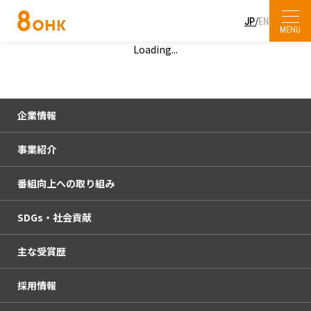
/
JP
EN
MENU
Loading...
プレスリリース
会社概要
SDGs・社会貢献
放送・イベント
企業理念
企業情報
主な受賞歴
KURUN HALL
人権方針・コンプライアンス憲章
事業紹介
会社概要
採用情報
OHKウェブコンサルティング
サービスエリア・中継局
番組向上への取り組み
企業理念
放送・イベント
お問い合わせ
OHKハウジング
杜の街本社
SDGs・社会貢献
人権方針・コンプライアンス憲章
KURUN HALL
番組審議会
haremachi TV
OHKまちなかスタジオ「ミルン」
主な受賞歴
サービスエリア・中継局
OHKウェブコンサルティング
社外モニター
SDGsの取り組み
採用情報
杜の街本社
OHKハウジング
放送番組の種別
OHKの社会貢献活動
アクセス