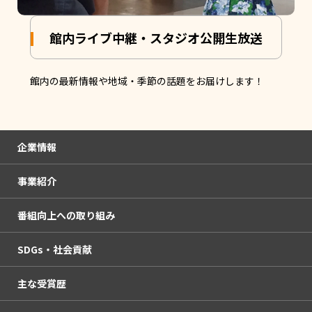
館内ライブ中継・スタジオ公開生放送
館内の最新情報や地域・季節の話題をお届けします！
企業情報
事業紹介
会社概要
番組向上への取り組み
企業理念
放送・イベント
SDGs・社会貢献
人権方針・コンプライアンス憲章
KURUN HALL
番組審議会
主な受賞歴
サービスエリア・中継局
OHKウェブコンサルティング
社外モニター
SDGsの取り組み