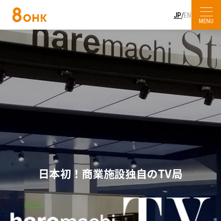
/
JP
EN
MENU
プレスリリース
会社概要
SDGs・社会貢献
放送・イベント
企業理念
主な受賞歴
KURUN HALL
人権方針・コンプライアンス憲章
採用情報
OHKウェブコンサルティング
サービスエリア・中継局
お問い合わせ
OHKハウジング
杜の街本社
日本初！商業施設独自のTV局
haremachi TV
OHKまちなかスタジオ「ミルン」
アクセス