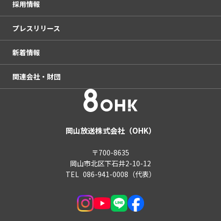
採用情報
杜の街本社
OHKハウジング
放送番組の種別
OHKの社会貢献活動
プレスリリース
OHKまちなかスタジオ「ミルン」
haremachi TV
岡山放送番組基準
情報アクセシビリティ推進活動
新着情報
アクセス
国民保護義務計画
関連会社・財団
後援・共催等の申請について
放送番組の制作委託取引に関する自主基準
電子公告（決算公告）
青少年向け推奨番組
OHKエンタープライズ
テレビ視聴データについて
株式会社OHKネットコム
岡山放送株式会社（OHK）
OHKスポーツ振興財団
〒700-8635
岡山市北区下石井2-10-12
OHKスポーツ振興財団香川
TEL
086-941-0008
（代表）