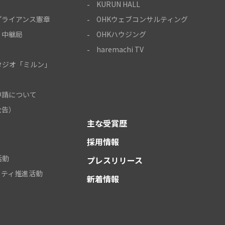
KURUN HALL
プライアンス憲章
OHKウェブコンサルティング
・中継局
OHKハウジング
haremachi TV
タジオ「ミルン」
申請について
公告）
主な受賞歴
採用情報
活動
プレスリリース
リティ推進活動
新着情報