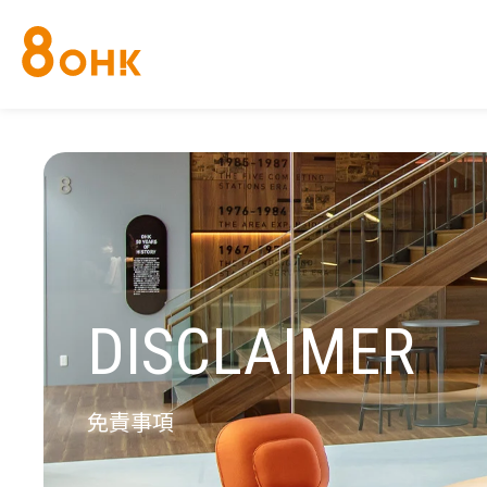
会
企
人
サ
杜
O
ア
後
電
放
K
O
O
h
社
業
権
ー
の
H
ク
援
子
送
U
H
H
a
概
理
方
ビ
街
K
セ
・
公
・
R
K
K
r
要
念
針
ス
本
ま
ス
共
告
イ
U
ウ
ハ
e
・
エ
社
ち
催
（
ベ
N
ェ
ウ
m
コ
リ
な
等
決
ン
H
ブ
ジ
a
ン
ア
か
の
算
ト
A
コ
ン
c
DISCLAIMER
プ
・
ス
申
公
L
ン
グ
h
ラ
中
タ
請
告
L
サ
i
イ
継
ジ
に
）
ル
T
ア
局
オ
つ
テ
V
免責事項
ン
「
い
ィ
ス
ミ
て
ン