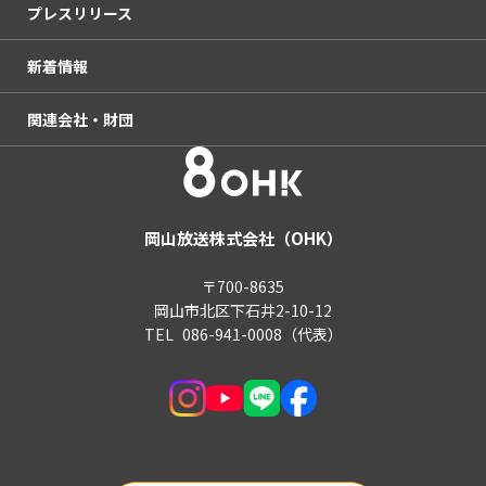
プレスリリース
OHKまちなかスタジオ「ミルン」
haremachi TV
岡山放送番組基準
情報アクセシビリティ推進活動
後援・共催等の申請について
新着情報
アクセス
国民保護義務計画
電子公告（決算公告）
関連会社・財団
後援・共催等の申請について
放送番組の制作委託取引に関する自主基準
電子公告（決算公告）
青少年向け推奨番組
OHKエンタープライズ
テレビ視聴データについて
株式会社OHKネットコム
岡山放送株式会社（OHK）
OHKスポーツ振興財団
〒700-8635
岡山市北区下石井2-10-12
OHKスポーツ振興財団香川
TEL
086-941-0008
（代表）