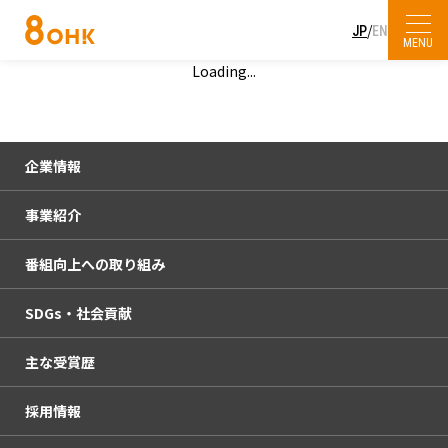
/
JP
EN
MENU
Loading...
プレスリリース
会社概要
SDGs・社会貢献
放送・イベント
企業理念
企業情報
主な受賞歴
KURUN HALL
人権方針・コンプライアンス憲章
事業紹介
会社概要
採用情報
OHKウェブコンサルティング
サービスエリア・中継局
番組向上への取り組み
企業理念
放送・イベント
お問い合わせ
OHKハウジング
杜の街本社
SDGs・社会貢献
人権方針・コンプライアンス憲章
KURUN HALL
番組審議会
haremachi TV
OHKまちなかスタジオ「ミルン」
主な受賞歴
サービスエリア・中継局
OHKウェブコンサルティング
社外モニター
SDGsの取り組み
採用情報
杜の街本社
OHKハウジング
放送番組の種別
OHKの社会貢献活動
アクセス