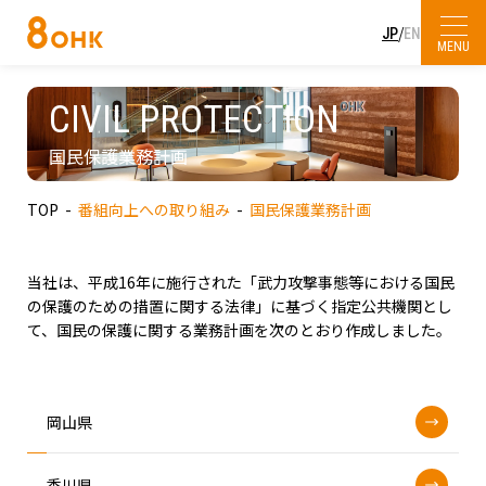
/
JP
EN
MENU
プレスリリース
会社概要
CIVIL PROTECTION
SDGs・社会貢献
放送・イベント
国民保護業務計画
企業理念
主な受賞歴
KURUN HALL
TOP
番組向上への取り組み
国民保護業務計画
人権方針・コンプライアンス憲章
採用情報
OHKウェブコンサルティング
サービスエリア・中継局
当社は、平成16年に施行された「武力攻撃事態等における国民
お問い合わせ
の保護のための措置に関する法律」に基づく指定公共機関とし
OHKハウジング
て、国民の保護に関する業務計画を次のとおり作成しました。
杜の街本社
haremachi TV
OHKまちなかスタジオ「ミルン」
岡山県
アクセス
香川県