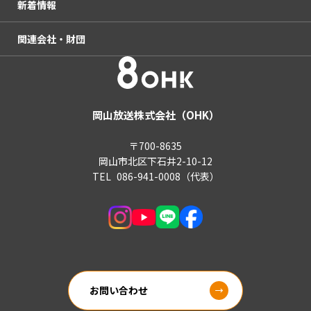
新着情報
アクセス
国民保護義務計画
関連会社・財団
後援・共催等の申請について
放送番組の制作委託取引に関する自主基準
電子公告（決算公告）
青少年向け推奨番組
OHKエンタープライズ
テレビ視聴データについて
株式会社OHKネットコム
岡山放送株式会社（OHK）
OHKスポーツ振興財団
〒700-8635
岡山市北区下石井2-10-12
OHKスポーツ振興財団香川
TEL
086-941-0008
（代表）
お問い合わせ