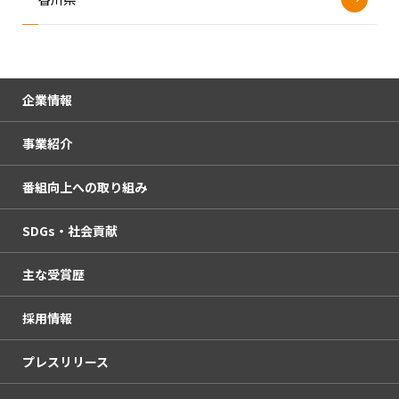
後援・共催等の申請について
電子公告（決算公告）
企業情報
事業紹介
会社概要
番組向上への取り組み
企業理念
放送・イベント
SDGs・社会貢献
人権方針・コンプライアンス憲章
KURUN HALL
番組審議会
主な受賞歴
サービスエリア・中継局
OHKウェブコンサルティング
社外モニター
SDGsの取り組み
採用情報
杜の街本社
OHKハウジング
放送番組の種別
OHKの社会貢献活動
プレスリリース
OHKまちなかスタジオ「ミルン」
haremachi TV
岡山放送番組基準
情報アクセシビリティ推進活動