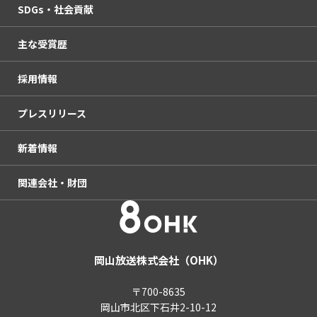
SDGs・社会貢献
人権方針・コンプライアンス憲章
KURUN HALL
番組審議会
主な受賞歴
サービスエリア・中継局
OHKウェブコンサルティング
社外モニター
SDGsの取り組み
採用情報
杜の街本社
OHKハウジング
放送番組の種別
OHKの社会貢献活動
プレスリリース
OHKまちなかスタジオ「ミルン」
haremachi TV
岡山放送番組基準
情報アクセシビリティ推進活動
新着情報
アクセス
国民保護義務計画
関連会社・財団
後援・共催等の申請について
放送番組の制作委託取引に関する自主基準
電子公告（決算公告）
青少年向け推奨番組
OHKエンタープライズ
テレビ視聴データについて
株式会社OHKネットコム
岡山放送株式会社（OHK）
OHKスポーツ振興財団
〒700-8635
岡山市北区下石井2-10-12