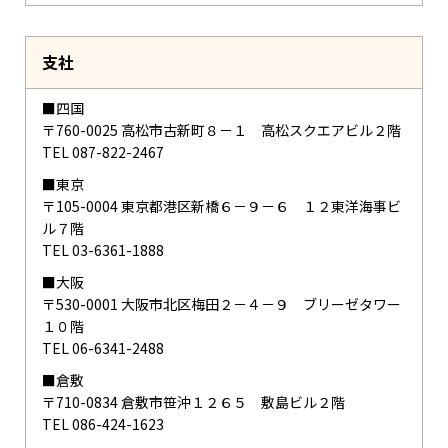
支社
■四国
〒760-0025 高松市古新町８－１ 高松スクエアビル２階
TEL 087-822-2467
■東京
〒105-0004 東京都港区新橋６－９－６ １２東洋海事ビ
ル７階
TEL 03-6361-1888
■大阪
〒530-0001 大阪市北区梅田２－４－９ ブリーゼタワー
１０階
TEL 06-6341-2488
■倉敷
〒710-0834 倉敷市笹沖１２６５ 敷島ビル２階
TEL 086-424-1623