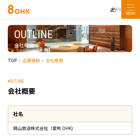
/
JP
EN
MENU
プレスリリース
会社概要
OUTLINE
SDGs・社会貢献
放送・イベント
会社概要
企業理念
主な受賞歴
KURUN HALL
TOP
企業情報
会社概要
人権方針・コンプライアンス憲章
採用情報
OHKウェブコンサルティング
サービスエリア・中継局
OUTLINE
お問い合わせ
会社概要
OHKハウジング
杜の街本社
haremachi TV
OHKまちなかスタジオ「ミルン」
社名
岡山放送株式会社（愛称 OHK)
アクセス